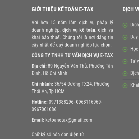
GIỚI THIỆU KẾ TOÁN E-TAX
DỊCH V
Với hơn 15 năm làm dịch vụ pháp lý
Dịch
doanh nghiệp,
dịch vụ kế toán
, dịch vụ
Dạy 
khai báo thuế. Chúng tôi là nơi đáng tin
cậy nhất để quý doanh nghiệp lựa chọn.
Học 
CÔNG TY TNHH TƯ VẤN DỊCH VỤ E-TAX
Tư v
Địa chỉ:
89 Nguyễn Văn Thủ, Phường Tân
Dịch
Định, Hồ Chí Minh
Chi nhánh:
36/54 Đường TX24, Phường
Khai
Thới An, Tp HCM
Hotline:
0971388296- 0968116969-
0967001086
Email:
ketoanetax@gmail.com
Chữ ký số hóa đơn điện tử