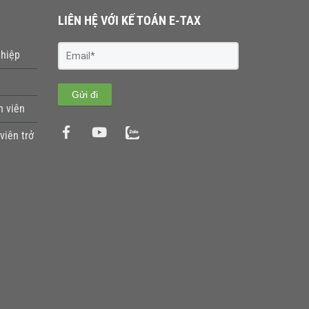
LIÊN HỆ VỚI KẾ TOÁN E-TAX
ghiệp
Gửi đi
h viên
viên trở