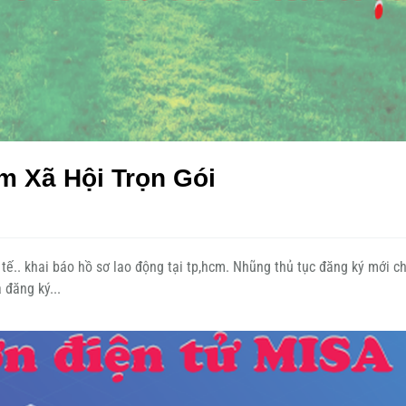
m Xã Hội Trọn Gói
tế.. khai báo hồ sơ lao động tại tp,hcm. Nhũng thủ tục đăng ký mới c
 đăng ký...