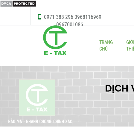
0971 388 296
0968116969
0967001086
TRANG
GIỚ
CHỦ
THI
DỊCH 