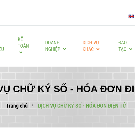
KẾ
I
DOANH
DỊCH VỤ
ĐÀO
TOÁN
ỆU
NGHIỆP
KHÁC
TẠO
VỤ CHỮ KÝ SỐ - HÓA ĐƠN Đ
Trang chủ
DỊCH VỤ CHỮ KÝ SỐ - HÓA ĐƠN ĐIỆN TỬ