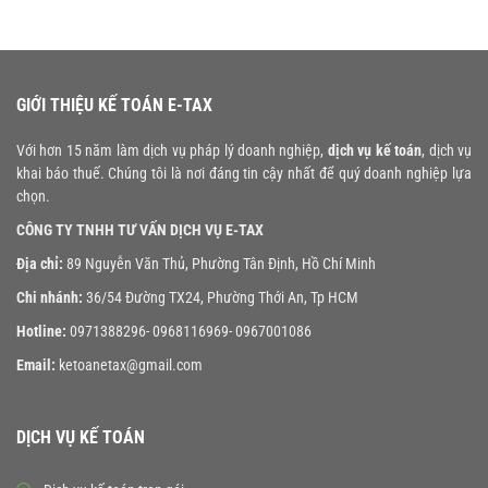
GIỚI THIỆU KẾ TOÁN E-TAX
Với hơn 15 năm làm dịch vụ pháp lý doanh nghiệp,
dịch vụ kế toán
, dịch vụ
khai báo thuế. Chúng tôi là nơi đáng tin cậy nhất để quý doanh nghiệp lựa
chọn.
CÔNG TY TNHH TƯ VẤN DỊCH VỤ E-TAX
Địa chỉ:
89 Nguyễn Văn Thủ, Phường Tân Định, Hồ Chí Minh
Chi nhánh:
36/54 Đường TX24, Phường Thới An, Tp HCM
Hotline:
0971388296- 0968116969- 0967001086
Email:
ketoanetax@gmail.com
DỊCH VỤ KẾ TOÁN