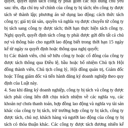
quyết, quyết định tách công ty phải gồm các nội dung chủ yếu
sau: tên, địa chỉ trụ sở chính của công ty bị tách; tên công ty được
tách sẽ thành lập; phương án sử dụng lao động; cách thức tách
công ty; giá trị tài sản, quyền và nghĩa vụ được chuyển từ công ty
bị tách sang công ty được tách; thời hạn thực hiện tách công ty.
Nghị quyết, quyết định tách công ty phải được gửi đến tất cả chủ
nợ và thông báo cho người lao động biết trong thời hạn 15 ngày
kể từ ngày ra quyết định hoặc thông qua nghị quyết;
b) Các thành viên, chủ sở hữu công ty hoặc cổ đông của công ty
được tách thông qua Điều lệ, bầu hoặc bổ nhiệm Chủ tịch Hội
đồng thành viên, Chủ tịch công lý, Hội đồng quản trị, Giám đốc
hoặc Tổng giám đốc và tiến hành đăng ký doanh nghiệp theo quy
định của Luật này.
4. Sau khi đăng ký doanh nghiệp, công ty bị tách và công ty được
tách phải cùng liên đới chịu trách nhiệm về các nghĩa vụ, các
khoản nợ chưa thanh toán, hợp đồng lao động và nghĩa vụ tài sản
khác của công ty bị tách, trừ trường hợp công ty bị tách, công ty
được tách, chủ nợ, khách hàng và người lao động của công ty bị
tách có thỏa thuận khác. Các công ty được tách đương nhiên kế