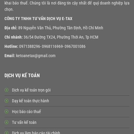
khai báo thuế. Chúng tôi là nơi đáng tin cậy nhất để quý doanh nghiệp lựa
chọn.
CÔNG TY TNHH TƯ VẤN DỊCH VỤ E-TAX
Địa chỉ:
89 Nguyễn Văn Thủ, Phường Tân Định, Hồ Chí Minh
Chi nhánh:
36/54 Đường TX24, Phường Thới An, Tp HCM
Hotline:
0971388296- 0968116969- 0967001086
Email:
ketoanetax@gmail.com
DỊCH VỤ KẾ TOÁN
Dịch vụ kế toán trọn gói
Dạy kế toán thực hành
Học báo cáo thuế
Tư vấn kế toán
Dịch vụ làm báo cáo tài chính