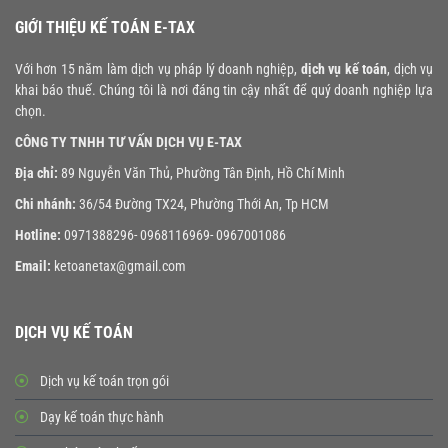
GIỚI THIỆU KẾ TOÁN E-TAX
Với hơn 15 năm làm dịch vụ pháp lý doanh nghiệp,
dịch vụ kế toán
, dịch vụ
khai báo thuế. Chúng tôi là nơi đáng tin cậy nhất để quý doanh nghiệp lựa
chọn.
CÔNG TY TNHH TƯ VẤN DỊCH VỤ E-TAX
Địa chỉ:
89 Nguyễn Văn Thủ, Phường Tân Định, Hồ Chí Minh
Chi nhánh:
36/54 Đường TX24, Phường Thới An, Tp HCM
Hotline:
0971388296- 0968116969- 0967001086
Email:
ketoanetax@gmail.com
DỊCH VỤ KẾ TOÁN
Dịch vụ kế toán trọn gói
Dạy kế toán thực hành