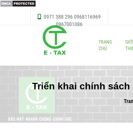
0971 388 296
0968116969
0967001086
TRANG
GIỚ
CHỦ
THI
Triển khai chính sách 
Tra