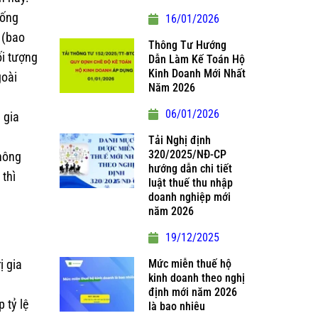
hống
16/01/2026
 (bao
Thông Tư Hướng
ối tượng
Dẫn Làm Kế Toán Hộ
Kinh Doanh Mới Nhất
goài
Năm 2026
06/01/2026
 gia
Tải Nghị định
320/2025/NĐ-CP
không
hướng dẫn chi tiết
 thì
luật thuế thu nhập
doanh nghiệp mới
năm 2026
19/12/2025
ị gia
Mức miễn thuế hộ
kinh doanh theo nghị
định mới năm 2026
 tỷ lệ
là bao nhiêu