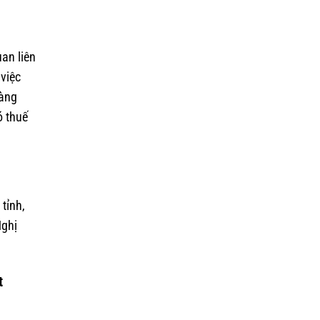
an liên
 việc
hàng
ó thuế
tỉnh,
Nghị
t