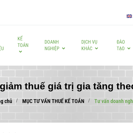
KẾ
I
DOANH
DỊCH VỤ
ĐÀO
TOÁN
ỆU
NGHIỆP
KHÁC
TẠO
giảm thuế giá trị gia tăng t
ng chủ
MỤC TƯ VẤN THUẾ KẾ TOÁN
Tư vấn doanh ngh