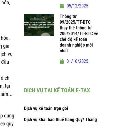
g hóa,
05/12/2025
Thông tư
99/2025/TT-BTC
thay thế thông tư
200/2014/TT-BTC về
 hóa,
chế độ kế toán
doanh nghiệp mới
ị gia
nhất
dịch vụ
31/10/2025
g đầu
 dịch
m, tại
DỊCH VỤ TẠI KẾ TOÁN E-TAX
giảm...
Dịch vụ kế toán trọn gói
áp dụng
Dịch vụ khai báo thuế hàng Quý/ Tháng
heo quy