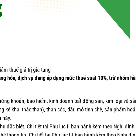
iảm thuế giá trị gia tăng
hàng hóa, dịch vụ đang áp dụng mức thuế suất 10%, trừ nhóm hà
chứng khoán, bảo hiểm, kinh doanh bất động sản, kim loại và s
g kể khai thác than), than cốc, dầu mỏ tinh chế, sản phẩm hoá
h này.
ụ đặc biệt. Chi tiết tại Phụ lục II ban hành kèm theo Nghị định
ệ thông tin. Chi tiết tại Phụ lục III ban hành kèm theo Nghị địn