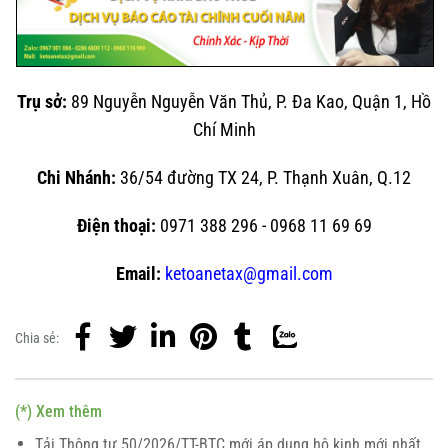
Trụ sở:
89 Nguyễn Nguyễn Văn Thủ, P. Đa Kao, Quận 1, Hồ
Chí Minh
Chi Nhánh:
36/54 đường TX 24, P. Thạnh Xuân, Q.12
Điện thoại:
0971 388 296 - 0968 11 69 69
Email:
ketoanetax@gmail.com
Chia sẻ:
(*) Xem thêm
Tải Thông tư 50/2026/TT-BTC mới áp dụng hộ kinh mới nhất