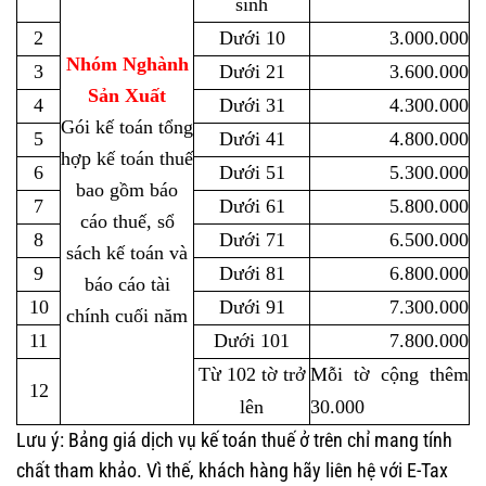
sinh
2
Dưới 10
3.000.000
Nhóm Nghành
3
Dưới 21
3.600.000
Sản Xuất
4
Dưới 31
4.300.000
Gói kế toán tổng
5
Dưới 41
4.800.000
hợp kế toán thuế
6
Dưới 51
5.300.000
bao gồm báo
7
Dưới 61
5.800.000
cáo thuế, sổ
8
Dưới 71
6.500.000
sách kế toán và
9
Dưới 81
6.800.000
báo cáo tài
10
Dưới 91
7.300.000
chính cuối năm
11
Dưới 101
7.800.000
Từ
102 tờ
trở
Mỗi tờ cộng thêm
12
lên
30.000
Lưu ý: Bảng giá dịch vụ kế toán thuế ở trên chỉ mang tính
chất tham khảo. Vì thế, khách hàng hãy liên hệ với E-Tax