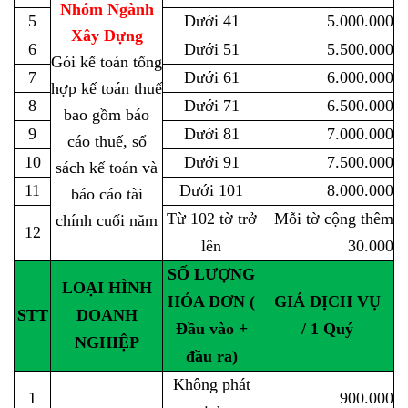
Nhóm Ngành
5
Dưới 41
5.000.000
Xây Dựng
6
Dưới 51
5.500.000
Gói kế toán tổng
7
Dưới 61
6.000.000
hợp kế toán thuế
8
Dưới 71
6.500.000
bao gồm báo
9
Dưới 81
7.000.000
cáo thuế, sổ
10
Dưới 91
7.500.000
sách kế toán và
11
Dưới 101
8.000.000
báo cáo tài
Từ
102 tờ
trở
Mỗi tờ cộng thêm
chính cuối năm
12
lên
30.000
SỐ LƯỢNG
LOẠI HÌNH
HÓA ĐƠN (
GIÁ DỊCH VỤ
STT
DOANH
Đầu vào +
/ 1 Quý
NGHIỆP
đầu ra)
Không phát
1
900.000