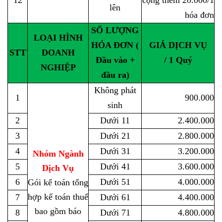
12
cộng thêm 20.000/1
lên
hóa đơn
SỐ LƯỢNG
LOẠI HÌNH
HÓA ĐƠN (
GIÁ DỊCH VỤ
STT
DOANH
Đầu vào +
/ 1 Quý
NGHIỆP
đầu ra)
Không phát
1
900.000
sinh
2
Dưới 11
2.400.000
3
Dưới 21
2.800.000
4
Dưới 31
3.200.000
Nhóm Ngành
5
Dưới 41
3.600.000
Dịch Vụ
6
Dưới 51
4.000.000
Gói kế toán tổng
hợp kế toán thuế
7
Dưới 61
4.400.000
bao gồm báo
8
Dưới 71
4.800.000