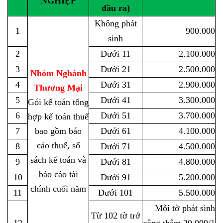
NGHIỆP
đầu ra)
Không phát
1
900.000
sinh
2
Dưới 11
2.100.000
3
Dưới 21
2.500.000
Nhóm Nghành
4
Dưới 31
2.900.000
Thương Mại
5
Dưới 41
3.300.000
Gói kế toán tổng
6
Dưới 51
3.700.000
hợp kế toán thuế
7
bao gồm báo
Dưới 61
4.100.000
cáo thuế, sổ
8
Dưới 71
4.500.000
sách kế toán và
9
Dưới 81
4.800.000
báo cáo tài
10
Dưới 91
5.200.000
chính cuối năm
11
Dưới 101
5.500.000
Mỗi tờ phát sinh
Từ
102 tờ
trở