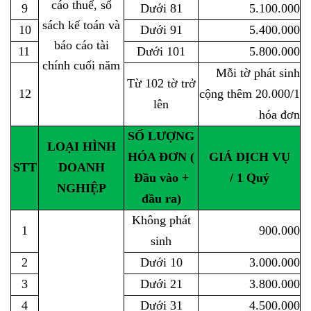
cáo thuế, sổ
9
Dưới 81
5.100.000
sách kế toán và
10
Dưới 91
5.400.000
báo cáo tài
11
Dưới 101
5.800.000
chính cuối năm
Mỗi tờ phát sinh
Từ
102 tờ
trở
12
cộng thêm 20.000/1
lên
hóa đơn
SỐ LƯỢNG
LOẠI HÌNH
HÓA ĐƠN (
GIÁ DỊCH VỤ
STT
DOANH
Đầu vào +
/ 1 Quý
NGHIỆP
đầu ra)
Không phát
1
900.000
sinh
2
Dưới 10
3.000.000
3
Dưới 21
3.800.000
4
Dưới 31
4.500.000