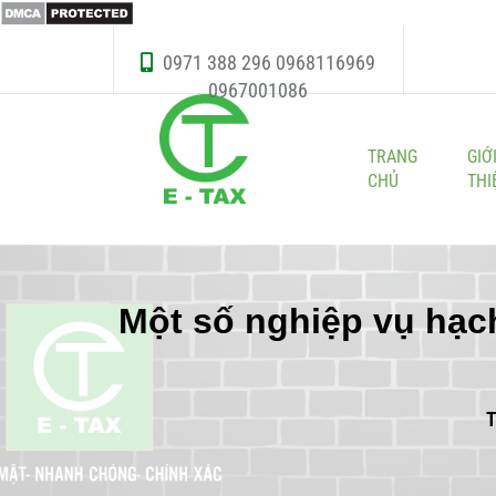
0971 388 296
0968116969
0967001086
TRANG
GIỚ
CHỦ
THI
Một số nghiệp vụ hạch
T