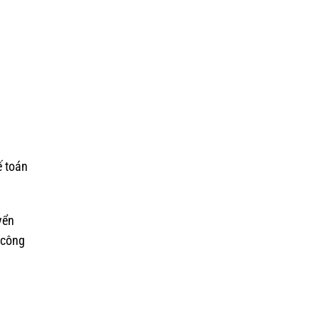
ế toán
yển
 công