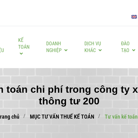
KẾ
I
DOANH
DỊCH VỤ
ĐÀO
TOÁN
ỆU
NGHIỆP
KHÁC
TẠO
 toán chi phí trong công ty
thông tư 200
rang chủ
MỤC TƯ VẤN THUẾ KẾ TOÁN
Tư vấn kế toán